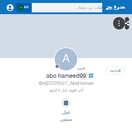
AR
A
0
تقييم
6
متابعة
abo hameed99
@id22220527_AboHamee
آخر ظهور قبل ٧ أشهر
قبل
سنتين