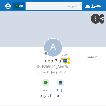
AR
A
2
تقييم
14
متابعة
abo-7la
@id596549_Abo7la
آخر ظهور قبل ٣ أسابيع
قبل ١٤
دفع
سنة
العمولة