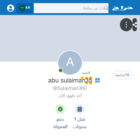
AR
A
5
تقييم
19
متابعة
abu sulaiman35
@Sulaiman360
آخر ظهور الآن
قبل ٩
دفع
سنوات
العمولة