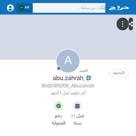
AR
A
0
تقييم
3
متابعة
abu.zahrah
@id2089208_Abuzahrah
آخر ظهور قبل ٤ أشهر
قبل ١١
دفع
سنة
العمولة