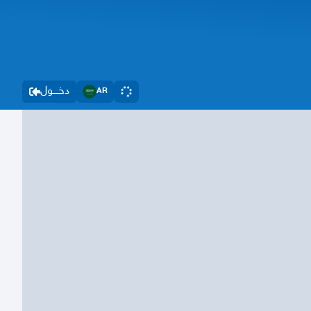
دخــــول
AR