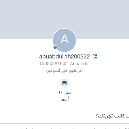
A
abuabdullah200222
@id24261642_Abuabdul
آخر ظهور قبل أسبوعين
قبل ١٠
أشهر
 كانت تجربتك؟