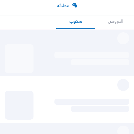
محادثة
العروض
سكوب