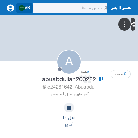
AR
A
0
تقييم
0
متابعة
abuabdullah200222
@id24261642_Abuabdul
آخر ظهور قبل أسبوعين
قبل ١٠
أشهر