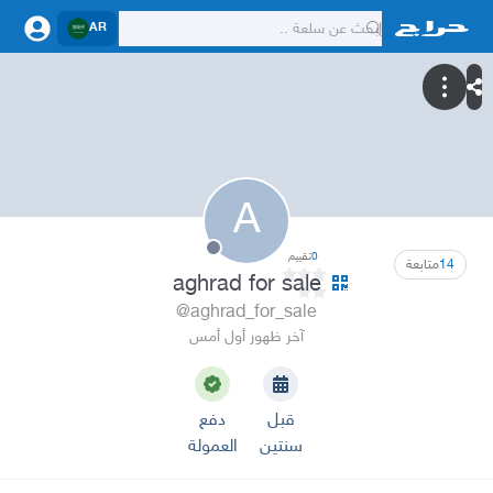
AR
A
0
تقييم
14
متابعة
aghrad for sale
@aghrad_for_sale
آخر ظهور أول أمس
قبل
دفع
سنتين
العمولة