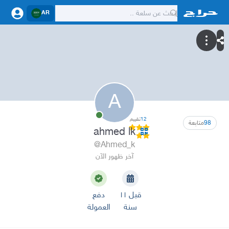
AR
A
12
تقييم
98
متابعة
ahmed lk
@Ahmed_k
آخر ظهور الآن
قبل ١١
دفع
سنة
العمولة