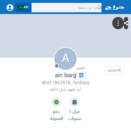
AR
A
0
تقييم
15
متابعة
ain barg
@id17857618_AinBarg
آخر ظهور قبل ٥ أيام
قبل ٤
دفع
سنوات
العمولة