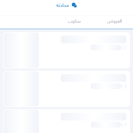
محادثة
العروض
سكوب