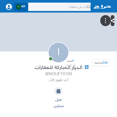
AR
ا
0
تقييم
255
متابعة
الـديار الـمباركة للـعقارات
@NOUF10100
آخر ظهور الآن
قبل
سنتين