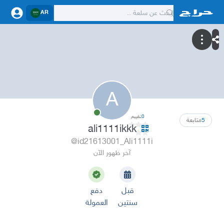
AR
A
0
تقييم
5
متابعة
ali1111ikkk
@id21613001_Ali1111i
آخر ظهور الآن
قبل
دفع
سنتين
العمولة