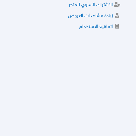
الاشتراك السنوي للمتجر
زيادة مشاهدات العروض
اتفاقية الاستخدام
خدمة الشراء الموثوق
توثيق المتجر و إضافة التراخيص
مركز الأمان
نظام التقييم
نظام الخصم
الحسابات والأرقام الموقوفة
قائمة السلع والعروض الممنوعة
الأسئلة الشائعة
سياسة الخصوصية