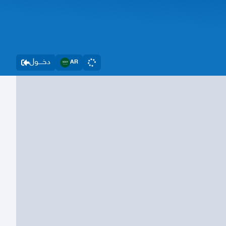
دخــــول
AR