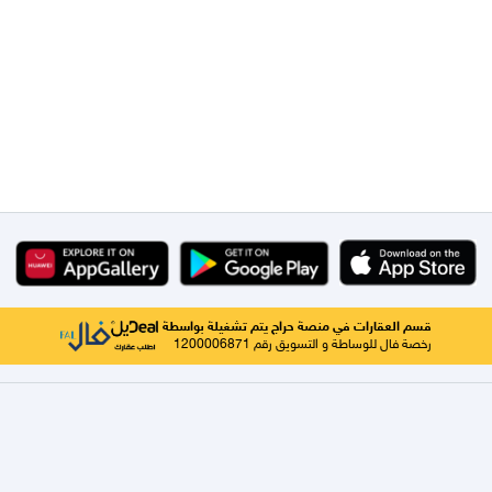
قسم العقارات في منصة حراج يتم تشغيلة بواسطة
رخصة فال للوساطة و التسويق رقم 1200006871