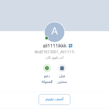
A
ali1111ikkk
@id21613001_Ali1111i
آخر ظهور الآن
قبل
دفع
سنتين
العمولة
أضف تقييم