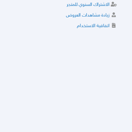
الاشتراك السنوي للمتجر
زيادة مشاهدات العروض
اتفاقية الاستخدام
خدمة الشراء الموثوق
توثيق المتجر و إضافة التراخيص
مركز الأمان
نظام التقييم
نظام الخصم
الحسابات والأرقام الموقوفة
قائمة السلع والعروض الممنوعة
الأسئلة الشائعة
سياسة الخصوصية