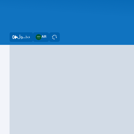
دخــــول
AR