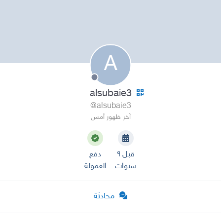
A
alsubaie3
@alsubaie3
آخر ظهور أمس
قبل ٩
دفع
سنوات
العمولة
محادثة