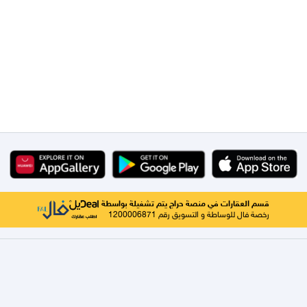
قسم العقارات في منصة حراج يتم تشغيلة بواسطة
رخصة فال للوساطة و التسويق رقم 1200006871