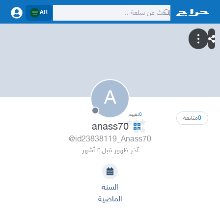
AR
A
0
تقييم
0
متابعة
anass70
@id23838119_Anass70
آخر ظهور قبل ٣ أشهر
السنة
الماضية