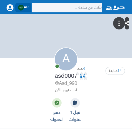
AR
A
0
تقييم
14
متابعة
asd0007
@Asd_990
آخر ظهور الآن
قبل ٩
دفع
سنوات
العمولة