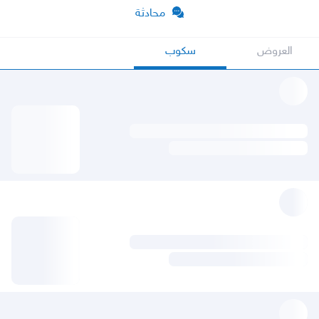
محادثة
العروض
سكوب