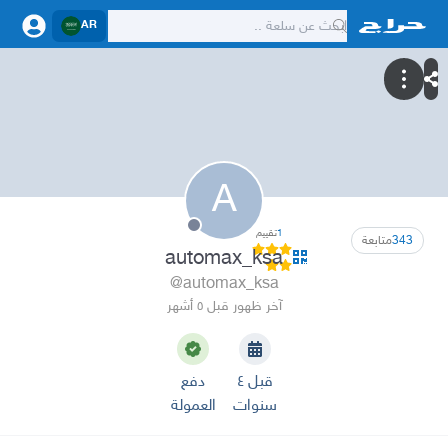
AR
A
1
تقييم
343
متابعة
automax_ksa
@automax_ksa
آخر ظهور قبل ٥ أشهر
قبل ٤
دفع
سنوات
العمولة