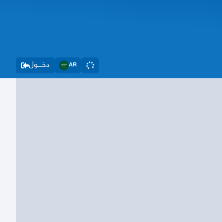
دخــــول
AR