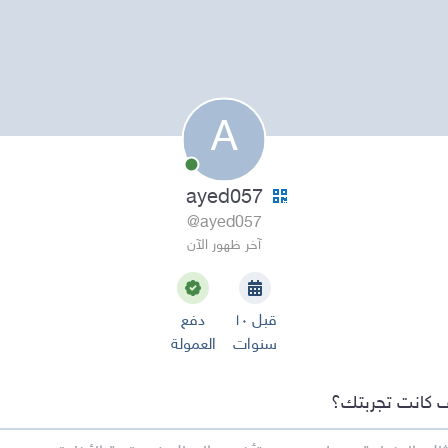
A
ayed057
@ayed057
آخر ظهور الآن
قبل ١٠
دفع
سنوات
العمولة
 كانت تجربتك؟