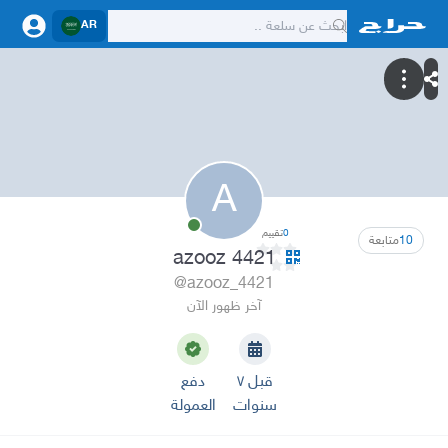
AR
A
0
تقييم
10
متابعة
azooz 4421
@azooz_4421
آخر ظهور الآن
قبل ٧
دفع
سنوات
العمولة