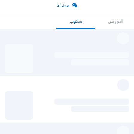
محادثة
العروض
سكوب