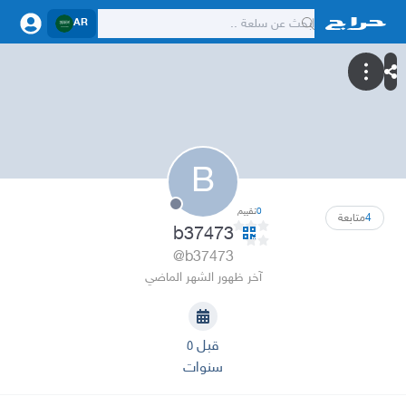
AR
B
0
تقييم
4
متابعة
b37473
@b37473
آخر ظهور الشهر الماضي
قبل ٥
سنوات