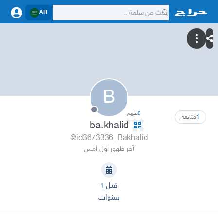
AR
B
0
تقييم
1
متابعة
ba.khalid
@id3673336_Bakhalid
آخر ظهور أول أمس
قبل ٩
سنوات