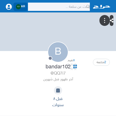
AR
B
0
تقييم
2
متابعة
bandar102
@QQ7i7
آخر ظهور قبل شهرين
قبل ٨
سنوات