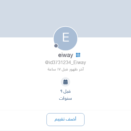
E
eiway
@id3731234_Eiway
آخر ظهور قبل ١٧ ساعة
قبل ٩
سنوات
أضف تقييم