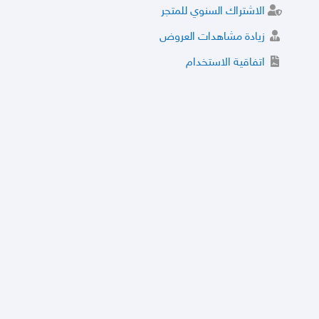
الاشتراك السنوي للمتجر
زيادة مشاهدات العروض
اتفاقية الاستخدام
خدمة الشراء الموثوق
توثيق المتجر و إضافة التراخيص
مركز الأمان
نظام التقييم
نظام الخصم
الحسابات والأرقام الموقوفة
قائمة السلع والعروض الممنوعة
الأسئلة الشائعة
سياسة الخصوصية