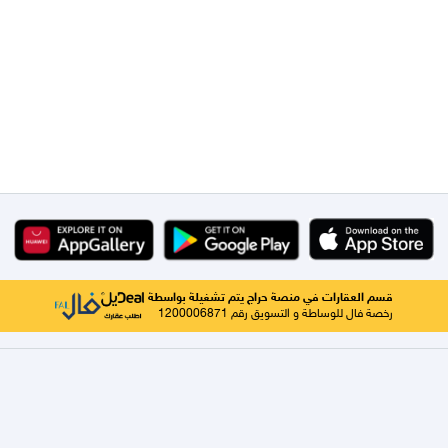
قسم العقارات في منصة حراج يتم تشغيلة بواسطة
رخصة فال للوساطة و التسويق رقم 1200006871