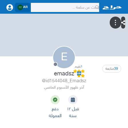
AR
E
1
تقييم
39
متابعة
emadsz
@id1544048_Emadsz
آخر ظهور الأسبوع الماضي
قبل ١٢
دفع
سنة
العمولة