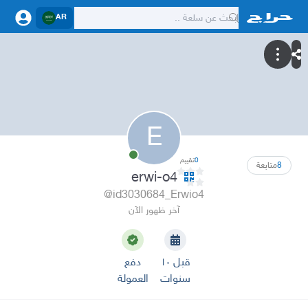
AR
E
0
تقييم
8
متابعة
erwi-o4
@id3030684_Erwio4
آخر ظهور الآن
قبل ١٠
دفع
سنوات
العمولة