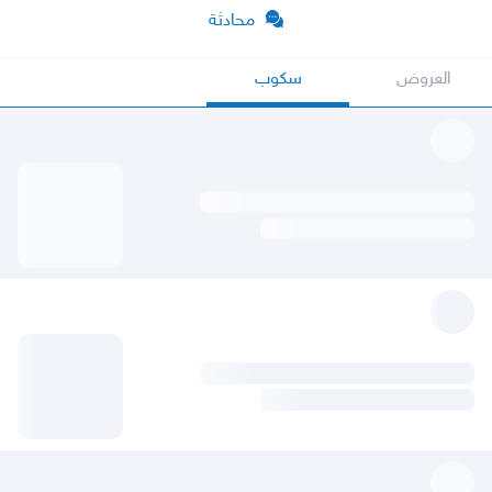
محادثة
العروض
سكوب