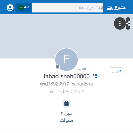
AR
F
0
تقييم
1
متابعة
fahad shah00000
@id18929917_FahadSha
آخر ظهور قبل ٩ أشهر
قبل ٣
سنوات