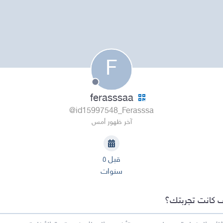
F
ferasssaa
@id15997548_Ferasssa
آخر ظهور أمس
قبل ٥
سنوات
 كانت تجربتك؟