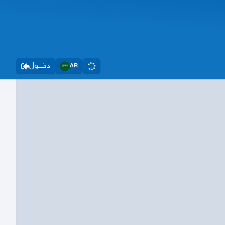
دخــــول
AR