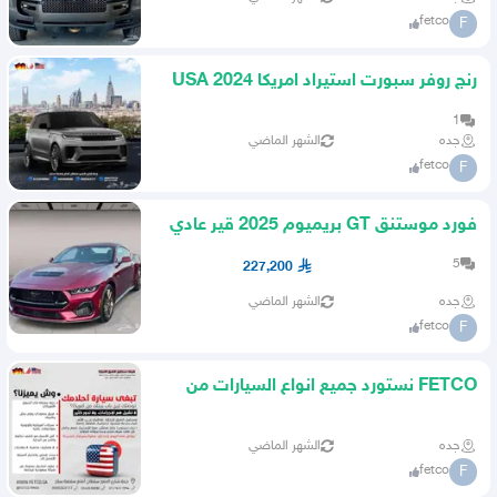
fetco
F
رنج روفر سبورت استيراد امريكا USA 2024
2025
1
جده
الشهر الماضي
fetco
F
فورد موستنق GT بريميوم 2025 قير عادي
5
227,200
جده
الشهر الماضي
fetco
F
FETCO نستورد جميع انواع السيارات من
امريكا
جده
الشهر الماضي
fetco
F