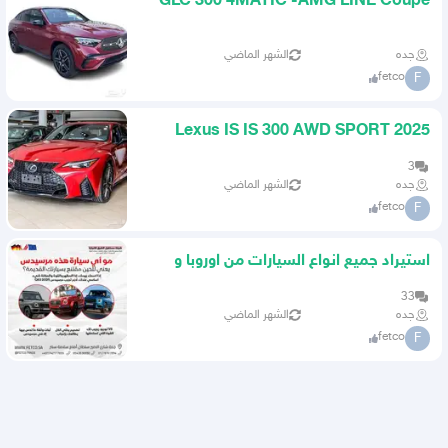
GLC 300 4MATIC -AMG LINE Coupe
جده
الشهر الماضي
fetco
F
2025 Lexus IS IS 300 AWD SPORT
لكزس
3
جده
الشهر الماضي
fetco
F
استيراد جميع انواع السيارات من اوروبا و
امريكا
33
جده
الشهر الماضي
fetco
F