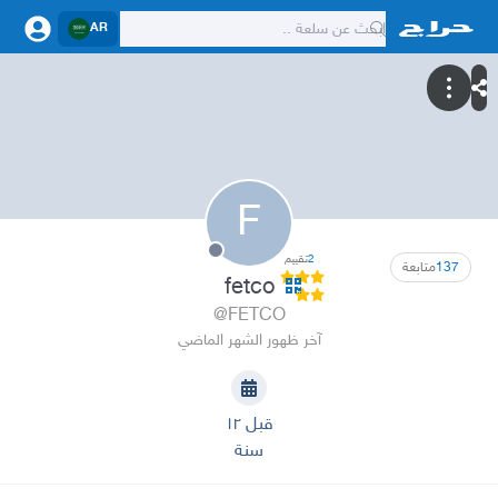
AR
F
2
تقييم
137
متابعة
fetco
@FETCO
آخر ظهور الشهر الماضي
قبل ١٢
سنة