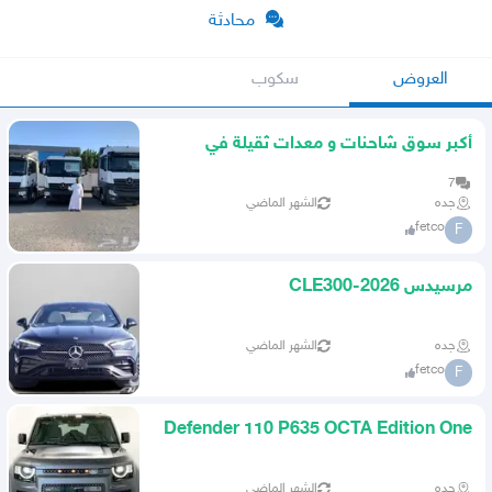
محادثة
العروض
سكوب
أكبر سوق شاحنات و معدات ثقيلة في
العالم
7
جده
الشهر الماضي
fetco
F
مرسيدس CLE300-2026
جده
الشهر الماضي
fetco
F
Defender 110 P635 OCTA Edition One
2025 اوكتا
جده
الشهر الماضي