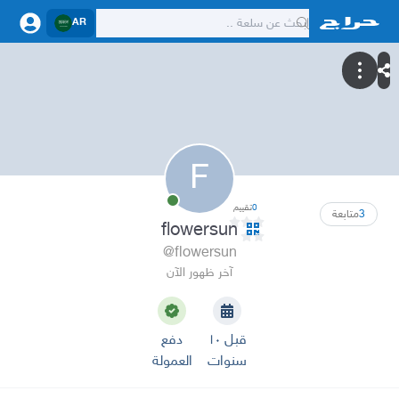
AR
F
0
تقييم
3
متابعة
flowersun
@flowersun
آخر ظهور الآن
قبل ١٠
دفع
سنوات
العمولة