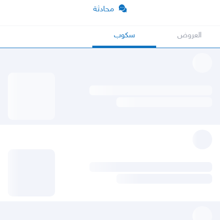
محادثة
العروض
سكوب