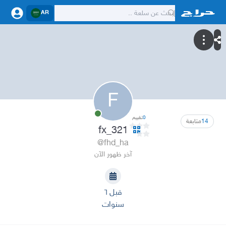
AR
F
0
تقييم
14
متابعة
fx_321
@fhd_ha
آخر ظهور الآن
قبل ٦
سنوات