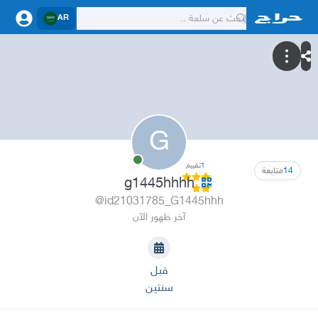
AR
G
1
تقييم
14
متابعة
g1445hhhh
@id21031785_G1445hhh
آخر ظهور الآن
قبل
سنتين