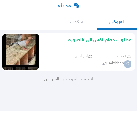
محادثة
العروض
سكوب
مطلوب حمام نفس الي بالصوره
المدينة
أول أمس
g1445hhhh
G
لا يوجد المزيد من العروض