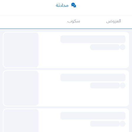
محادثة
العروض
سكوب