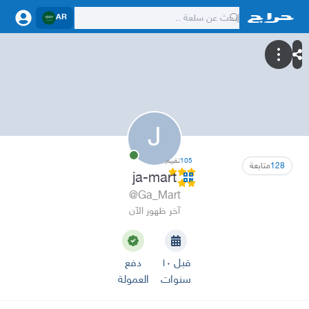
AR
J
105
تقييم
128
متابعة
ja-mart
@Ga_Mart
آخر ظهور الآن
قبل ١٠
دفع
سنوات
العمولة