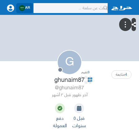
AR
G
0
تقييم
4
متابعة
ghunaim87
@ghunaim87
آخر ظهور قبل ٣ أشهر
قبل ٥
دفع
سنوات
العمولة