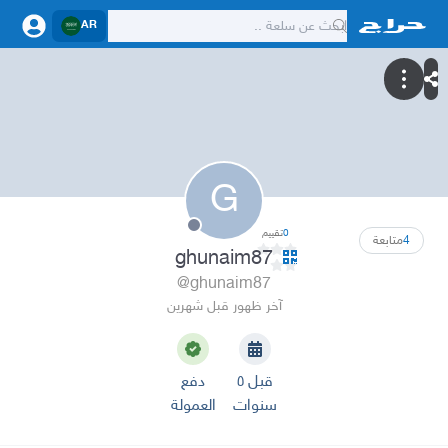
AR
G
0
تقييم
4
متابعة
ghunaim87
@ghunaim87
آخر ظهور قبل شهرين
قبل ٥
دفع
سنوات
العمولة