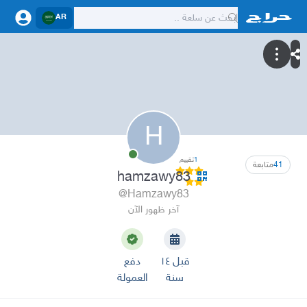
AR
H
1
تقييم
41
متابعة
hamzawy83
@Hamzawy83
آخر ظهور الآن
قبل ١٤
دفع
سنة
العمولة