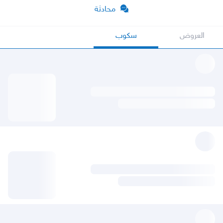
محادثة
العروض
سكوب