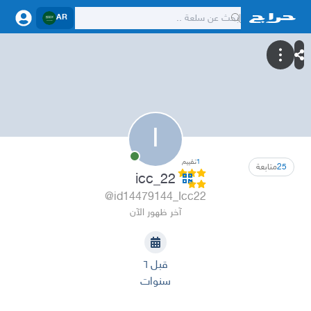
AR
I
1
تقييم
25
متابعة
icc_22
@id14479144_Icc22
آخر ظهور الآن
قبل ٦
سنوات