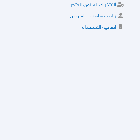
الاشتراك السنوي للمتجر
زيادة مشاهدات العروض
اتفاقية الاستخدام
خدمة الشراء الموثوق
توثيق المتجر و إضافة التراخيص
مركز الأمان
نظام التقييم
نظام الخصم
الحسابات والأرقام الموقوفة
قائمة السلع والعروض الممنوعة
الأسئلة الشائعة
سياسة الخصوصية