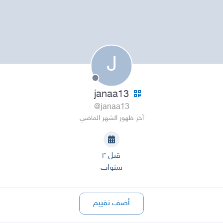
J
janaa13
@janaa13
آخر ظهور الشهر الماضي
قبل ٣
سنوات
أضف تقييم