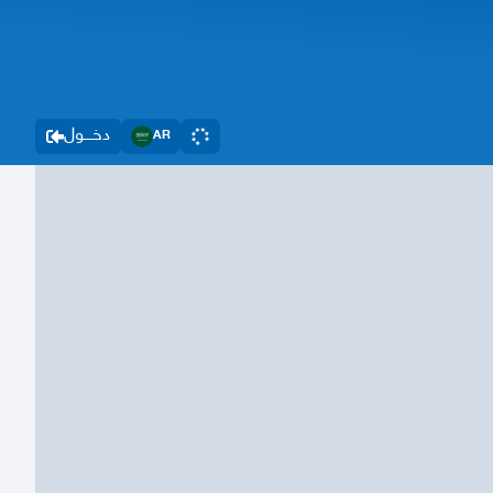
دخــــول
AR