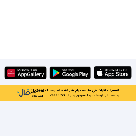
قسم العقارات في منصة حراج يتم تشغيلة بواسطة
رخصة فال للوساطة و التسويق رقم 1200006871