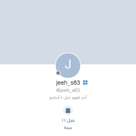
J
jeeh_s63
@jeeh_s63
آخر ظهور قبل ٤ أسابيع
قبل ١١
سنة