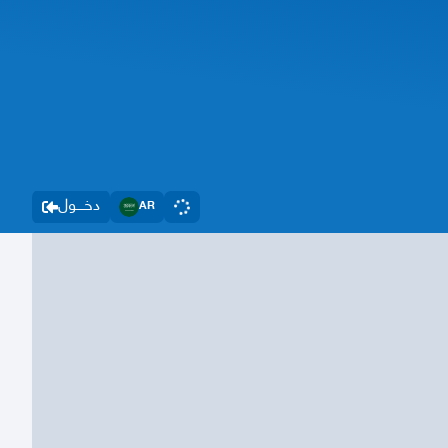
دخــــول
AR