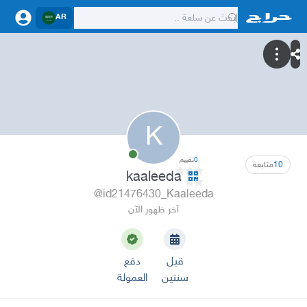
AR
K
0
تقييم
10
متابعة
kaaleeda
@id21476430_Kaaleeda
آخر ظهور الآن
قبل
دفع
سنتين
العمولة