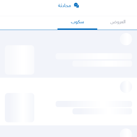
محادثة
العروض
سكوب