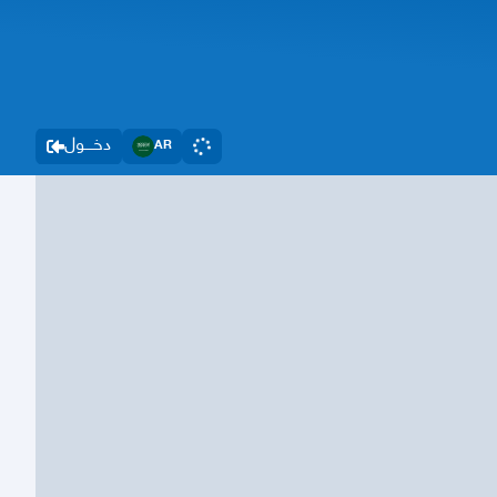
دخــــول
AR