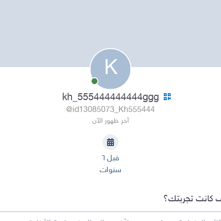
K
kh_555444444444ggg
@id13085073_Kh555444
آخر ظهور الآن
قبل ٦
سنوات
 كانت تجربتك؟