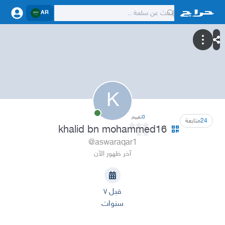
AR
K
0
تقييم
24
متابعة
khalid bn mohammed16
@aswaraqar1
آخر ظهور الآن
قبل ٧
سنوات