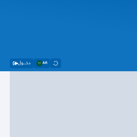
دخــــول
AR