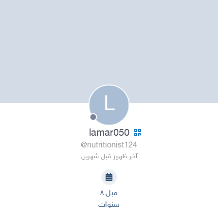
L
lamar050
@nutritionist124
آخر ظهور قبل شهرين
قبل ٨
سنوات