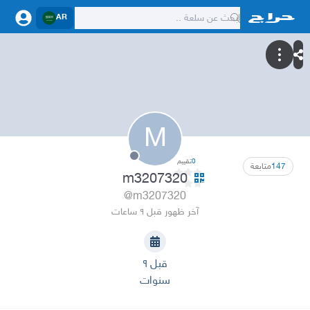
AR
M
0
تقييم
147
متابعة
m3207320
@m3207320
آخر ظهور قبل ٩ ساعات
قبل ٩
سنوات