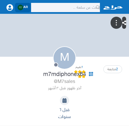
AR
M
1
تقييم
2
متابعة
m7mdiphonex64
@M7sales
آخر ظهور قبل ٣ أشهر
قبل ٦
سنوات