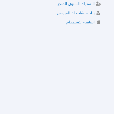
الاشتراك السنوي للمتجر
زيادة مشاهدات العروض
اتفاقية الاستخدام
خدمة الشراء الموثوق
توثيق المتجر و إضافة التراخيص
مركز الأمان
نظام التقييم
نظام الخصم
الحسابات والأرقام الموقوفة
قائمة السلع والعروض الممنوعة
الأسئلة الشائعة
سياسة الخصوصية