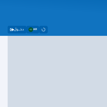
دخــــول
AR