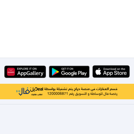
قسم العقارات في منصة حراج يتم تشغيلة بواسطة
رخصة فال للوساطة و التسويق رقم 1200006871