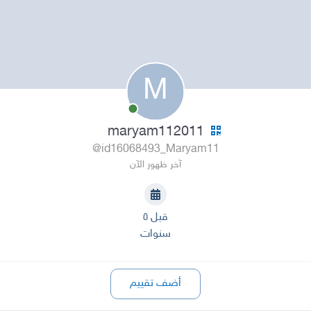
M
maryam112011
@id16068493_Maryam11
آخر ظهور الآن
قبل ٥
سنوات
أضف تقييم