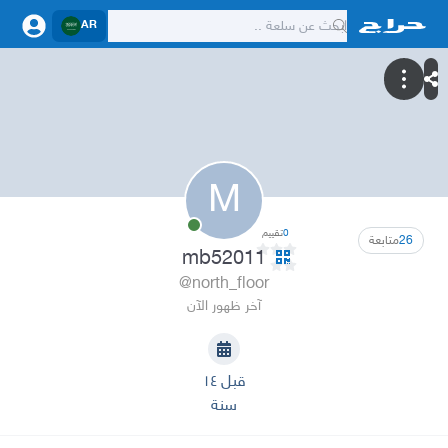
AR
M
0
تقييم
26
متابعة
mb52011
@north_floor
آخر ظهور الآن
قبل ١٤
سنة