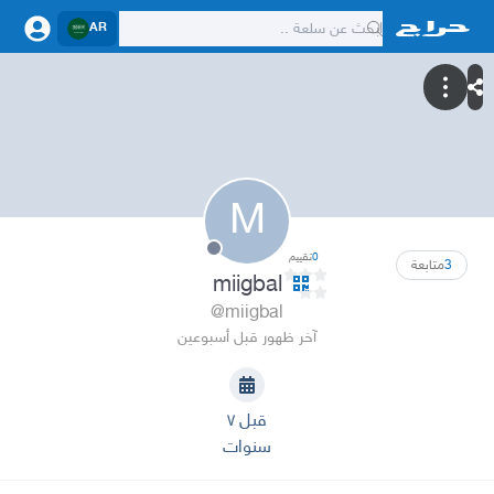
AR
M
0
تقييم
3
متابعة
miigbal
@miigbal
آخر ظهور قبل أسبوعين
قبل ٧
سنوات