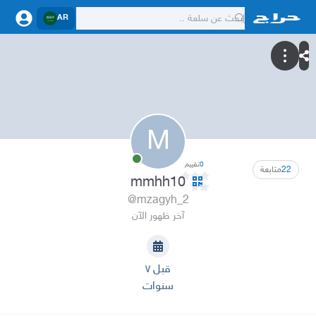
AR
M
0
تقييم
22
متابعة
mmhh10
@mzagyh_2
آخر ظهور الآن
قبل ٧
سنوات