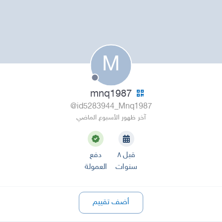
M
mnq1987
@id5283944_Mnq1987
آخر ظهور الأسبوع الماضي
قبل ٨
دفع
سنوات
العمولة
أضف تقييم