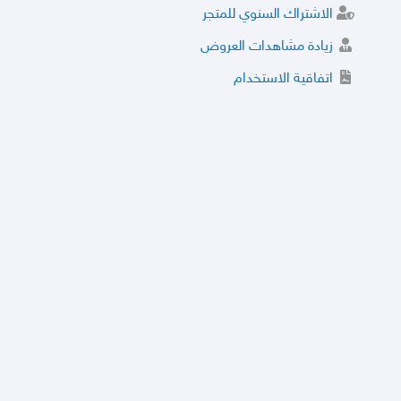
الاشتراك السنوي للمتجر
زيادة مشاهدات العروض
اتفاقية الاستخدام
خدمة الشراء الموثوق
توثيق المتجر و إضافة التراخيص
مركز الأمان
نظام التقييم
نظام الخصم
الحسابات والأرقام الموقوفة
قائمة السلع والعروض الممنوعة
الأسئلة الشائعة
سياسة الخصوصية