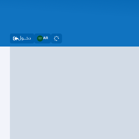
دخــــول
AR