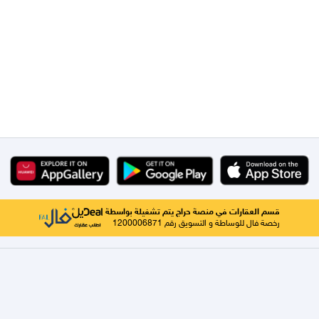
قسم العقارات في منصة حراج يتم تشغيلة بواسطة
رخصة فال للوساطة و التسويق رقم 1200006871