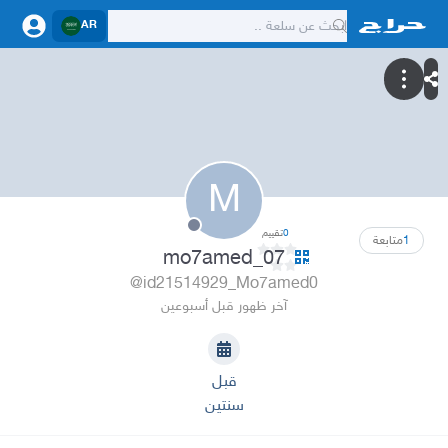
AR
M
0
تقييم
1
متابعة
mo7amed_07
@id21514929_Mo7amed0
آخر ظهور قبل أسبوعين
قبل
سنتين