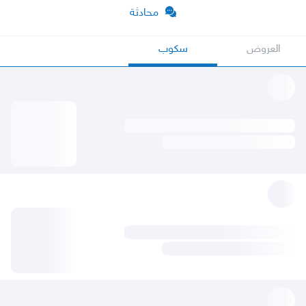
محادثة
العروض
سكوب