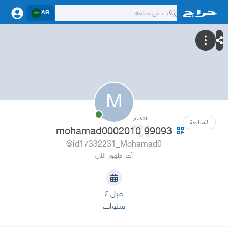
AR
M
0
تقييم
3
متابعة
mohamad0002010 99093
@id17332231_Mohamad0
آخر ظهور الآن
قبل ٤
سنوات